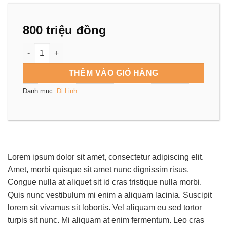
800 triệu
đồng
Bán nhà 60m2, 5 tầng phân lô Vũ Hữu, Thanh Xuân mới xâ
THÊM VÀO GIỎ HÀNG
Danh mục:
Di Linh
Lorem ipsum dolor sit amet, consectetur adipiscing elit.
Amet, morbi quisque sit amet nunc dignissim risus.
Congue nulla at aliquet sit id cras tristique nulla morbi.
Quis nunc vestibulum mi enim a aliquam lacinia. Suscipit
lorem sit vivamus sit lobortis. Vel aliquam eu sed tortor
turpis sit nunc. Mi aliquam at enim fermentum. Leo cras