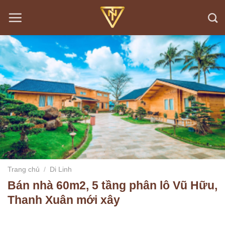
Bỏ
qua
nội
dung
Trang chủ
/
Di Linh
Bán nhà 60m2, 5 tầng phân lô Vũ Hữu,
Thanh Xuân mới xây